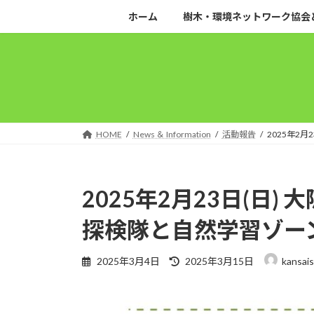
コ
ナ
ホーム
樹木・環境ネットワーク協会
ン
ビ
テ
ゲ
ン
ー
ツ
シ
へ
ョ
ス
ン
キ
に
HOME
News ＆ Information
活動報告
2025年2
ッ
移
プ
動
2025年2月23日(日
探検隊と自然学習ゾー
最
2025年3月4日
2025年3月15日
kansai
終
更
新
日