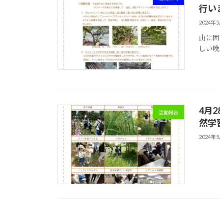
行い
2024年
山に囲
しい晩
4月
活動報告
然学
2024年