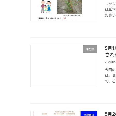
レッツ
は草本
ださい
5月
未分類
され
2024年
今回の
は、６
で、ご
5月
活動案内