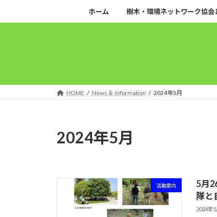
コ
ナ
ホーム
樹木・環境ネットワーク協会
ン
ビ
テ
ゲ
ン
ー
ツ
シ
へ
ョ
ス
ン
キ
に
HOME
News ＆ Information
2024年5月
ッ
移
プ
動
2024年5月
5月
活動案内
隊と
2024年