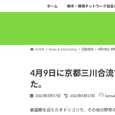
コ
ナ
ホーム
樹木・環境ネットワーク協会
ン
ビ
テ
ゲ
ン
ー
ツ
シ
へ
ョ
ス
ン
キ
に
HOME
News ＆ Information
活動報告
4月9日に
ッ
移
プ
動
4月9日に京都三川合
た。
最
2023年4月17日
2023年4月17日
kansa
終
更
最盛期を迎えたオドリコソウ、その他の野草
新
日