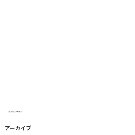
2026年4月14日
4月26日(日) 大阪府久宝寺緑地で、レッ
活動案内
ツ久宝探検隊と自然学習ゾーン整備活動
を行います。
2026年4月10日
カテゴリー
未分類
活動写真展
活動報告
活動案内
アーカイブ