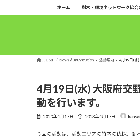
コ
ナ
ホーム
樹木・環境ネットワーク協会
ン
ビ
テ
ゲ
ン
ー
ツ
シ
へ
ョ
ス
ン
キ
に
HOME
News ＆ Information
活動案内
4月19日(
ッ
移
プ
動
4月19日(水) 大阪
動を行います。
最
2023年4月17日
2023年4月17日
kansa
終
更
今回の活動は、活動エリアの竹内の伐採、倒
新
日