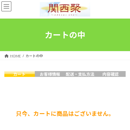
コ
ナ
ン
ビ
テ
ゲ
ン
ー
ツ
シ
へ
ョ
カートの中
ス
ン
キ
に
ッ
移
プ
動
HOME
カートの中
カート
お客様情報
配送・支払方法
内容確認
只今、カートに商品はございません。