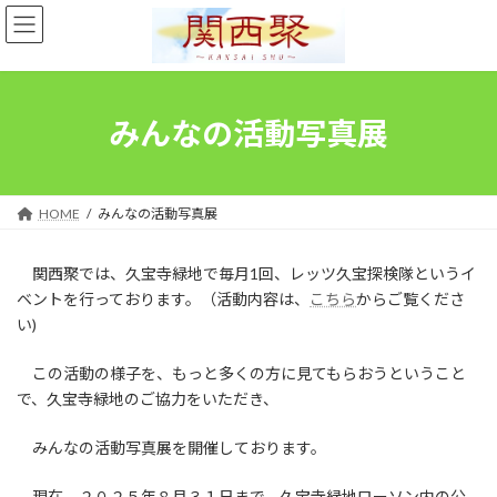
コ
ナ
ン
ビ
テ
ゲ
ン
ー
ツ
シ
へ
ョ
みんなの活動写真展
ス
ン
キ
に
ッ
移
プ
動
HOME
みんなの活動写真展
関西聚では、久宝寺緑地で毎月1回、レッツ久宝探検隊というイ
ベントを行っております。（活動内容は、
こちら
からご覧くださ
い)
この活動の様子を、もっと多くの方に見てもらおうということ
で、久宝寺緑地のご協力をいただき、
みんなの活動写真展を開催しております。
現在、２０２５年８月３１日まで、久宝寺緑地ローソン内の公